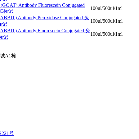
GOAT) Antibody Fluorescein Conjugated
100ul/500ul/1ml
TC标记
BBIT) Antibody Peroxidase Conjugated 兔
100ul/500ul/1ml
标记
BBIT) Antibody Fluorescein Conjugated 兔
100ul/500ul/1ml
C标记
城A1栋
2221号