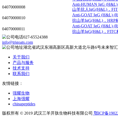
Anti-HUMAN IgG (H&L) (
04070000008
山羊抗人IgG(H&L)，FI
Anti-GOAT IgG (H&L) (RA
04070000010
抗山羊IgG(H&L)，HRP
Anti-GOAT IgG (H&L) (RA
04070000011
抗山羊IgG(H&L)，FIT
027-65524388
info@trigoats.com
湖北省武汉东湖高新区高新大道北斗路6号未来智汇
关于我们
产品与服务
技术支持
联系我们
友情链接：
强耀生物
上海强耀
chinapeptides
版权所有 © 2019 武汉三羊开肽生物科技有限公司
鄂ICP备1902