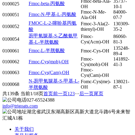
Fmoc-beta-Ala-
35737-
Fmoc-beta-丙氨酸
0100025
OH
10-1
Fmoc-N-Me-
84000-
Fmoc-N-甲基-L-丙氨酸
0100051
Ala-OH
07-7
FMOC-L-2-噻吩基丙氨
Fmoc-3-Ala(2-
130309-
0100052
thienyl)-OH
35-2
酸
芴甲氧羰基-S-乙酰氨甲
Fmoc-
86060-
0100054
Cys(Acm)-OH
81-3
基-L-半胱氨酸
135248-
Fmoc-L-半胱氨酸
0100061
Fmoc-Cys-OH
89-4
Fmoc-
141892-
0100062
Fmoc-Cys(mob)-OH
Cys(mob)-OH
41-3
Fmoc-
0100063
Fmoc-Cys(Cam)-OH
Cys(Cam)-OH
N-芴甲氧羰基-S-甲基-L-
Fomc-Cys(me)-
138021-
0100068
OH
87-1
半胱氨酸
共139条 当前1/18页
首页
前一页
1
2
3
···
后一页
尾页
027-65524388
info@trigoats.com
湖北省武汉东湖高新区高新大道北斗路6号未来智
汇城A1栋
关于我们