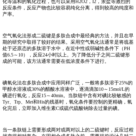
化等温和的氧化过程，也可以采用H2O2，I2，汞盐等激烈的
反应条件，反应产物也比较容易纯化分离，得到较高的纯度和
产率。
空气氧化法形成二硫键是多肽合成中最经典的方法，并且在早
期的研究中取得了较好的结果。采用空气氧化法通常是将巯基
处于还原态的多肽溶于水中，在近中性或弱碱性条件下（PH
值6.5～10），反应24小时以上。为了降低分子之间二硫键形
成的可能，该方法通常需要在低浓度条件下进行。
碘氧化法在多肽合成中应用同样广泛，一般将多肽溶于25%的
甲醇水溶液或30%的醋酸水溶液中，逐滴滴加10～15mol/L的
碘进行氧化，反应15～40min。当肽链中含有对碘比较敏感的
Tyr、Trp、Met和His的残基时，氧化条件要控制的更精确，氧
化完后，立即加入维生素C或硫代硫酸钠除去过量的碘。
当一条肽链上需要形成两对或两对以上的二硫键时，反应过程