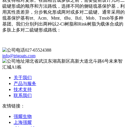
就变得相对复杂。在固相合成多肽之前，需要提前设计几对二
硫键形成的顺序和方法路线，选择不同的侧链巯基保护基，利
用其性质差异，分步氧化形成两对或多对二硫键。通常采用的
巯基保护基有trt、Acm、Mmt、tBu、Bzl、Mob、Tmob等多种
基团。我们分别列出两种以2-Cl树脂和Rink树脂为载体合成的
多肽上多对二硫键形成路线：
027-65524388
info@trigoats.com
湖北省武汉东湖高新区高新大道北斗路6号未来智
汇城A1栋
关于我们
产品与服务
技术支持
联系我们
友情链接：
强耀生物
上海强耀