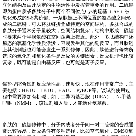
立体结构及由此决定的生物活性中发挥着重要的作用。二硫键
即为蛋白质或多肽分子中两个不同位点Cys的巯基（-SH）被
氧化形成的S-S共价键。一条肽链上不同位置的氨基酸之间形
成的二硫键，可以将肽链折叠成特定的空间结构。多肽合成的
多肽分子通常分子量较大，空间结构复杂，结构中形成二硫键
时要求两个半胱氨酸在空间距离上接近。此外，多肽结构中还
原态的巯基化学性质活泼，容易发生其他的副反应，而且肽链
上其他侧链也可能会发生一系列修饰，因此，肽链进行修饰所
选取的氧化剂和氧化条件是反应的关键因素，反应机理也比较
复杂，既可能是自由基反应，也可能是离子反应。
鎓盐型缩合试剂反应活性高，速度快，现在使用非常广泛，主
要包括：HBTU，TBTU，HATU，PyBOP等。该试剂使用过
程中需要添加有机碱，如，二异丙基乙胺（DIEA），N-甲基
吗啉（NMM），该试剂加入后，才能活化氨基酸。
多肽的二硫键修饰中，分子内或者分子间一对二硫键的合成通
常比较容易，反应条件有多种选择，比如空气氧化，DMSO氧